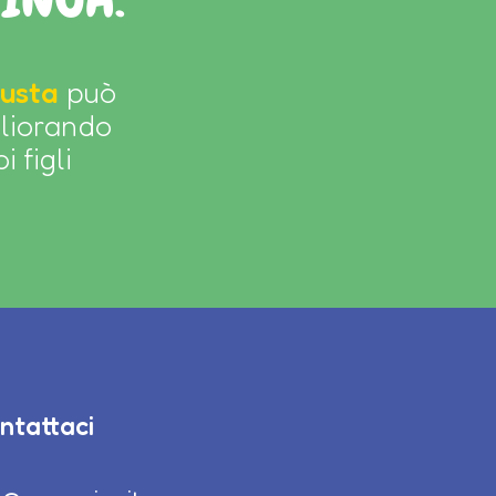
iusta
può
gliorando
 figli
ntattaci