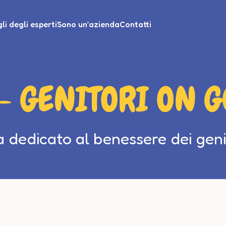
li degli esperti
Sono un’azienda
Contatti
- GENITORI ON 
dedicato al benessere dei genit