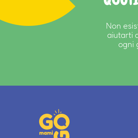
Non esis
aiutarti
ogni 