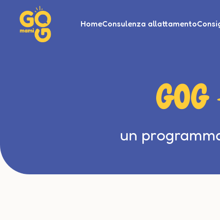
Home
Consulenza allattamento
Consig
GOG
un programma 