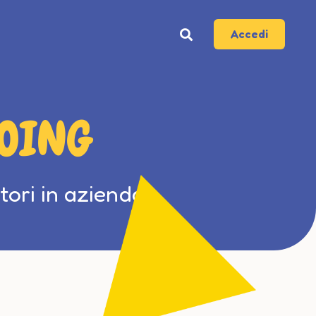
Accedi
GOING
ori in azienda