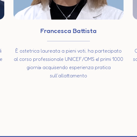
Francesca Battista
i
È ostetrica laureata a pieni voti, ha partecipato
O
te
al corso professionale UNICEF/OMS «I primi 1000
s
giorni» acquisendo esperienza pratica
sull'allattamento