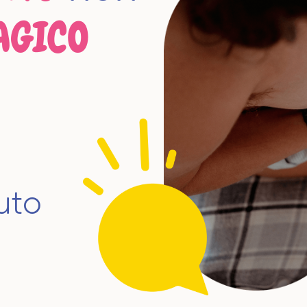
AGICO
uto