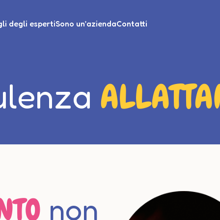
li degli esperti
Sono un’azienda
Contatti
ALLATTA
ulenza
NTO
non