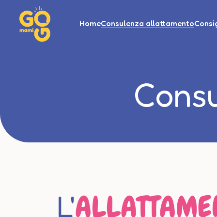
Home
Consulenza allattamento
Consig
Cons
ALLATTAME
L'