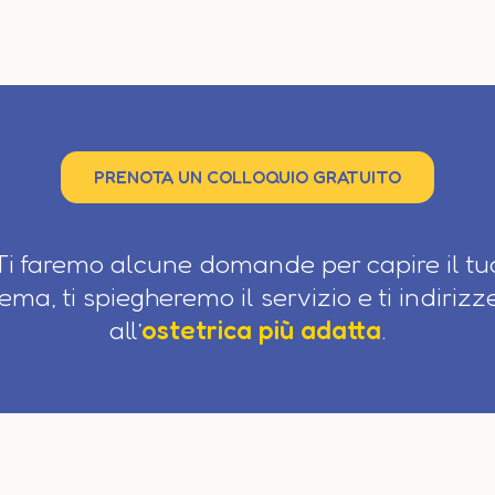
PRENOTA UN COLLOQUIO GRATUITO
Ti faremo alcune domande per capire il tu
ema, ti spiegheremo il servizio e ti indiriz
all’
ostetrica più adatta
.