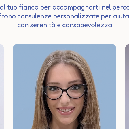
 al tuo fianco per accompagnarti nel perco
ffrono consulenze personalizzate per aiut
con serenità e consapevolezza