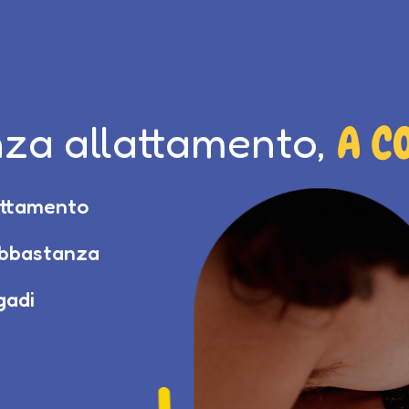
za allattamento,
A C
lattamento
abbastanza
gadi