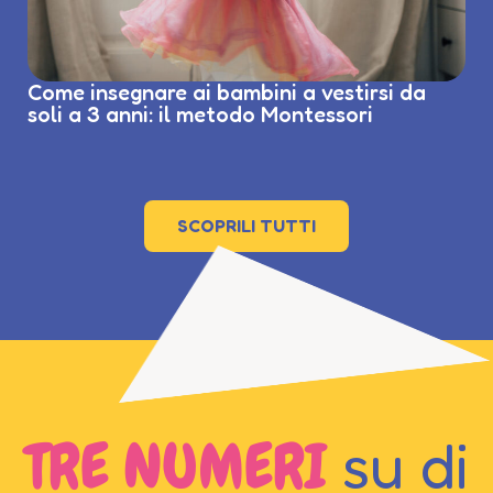
Come insegnare ai bambini a vestirsi da
soli a 3 anni: il metodo Montessori
SCOPRILI TUTTI
TRE NUMERI
su di