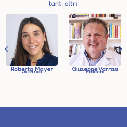
tanti altri!
Roberta Mayer
Giuseppe Varrasi
Ostetrica
Pediatra